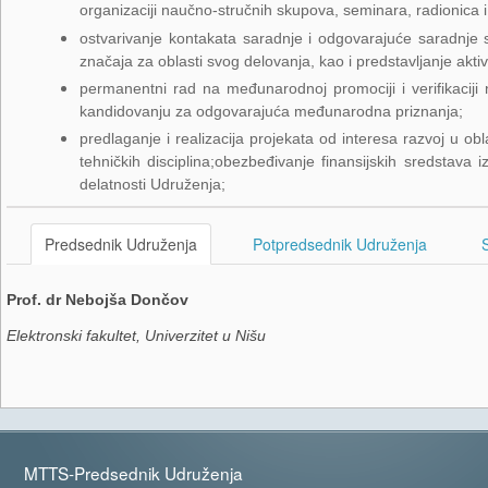
organizaciji naučno-stručnih skupova, seminara, radionica i
ostvarivanje kontakata saradnje i odgovarajuće saradn
značaja za oblasti svog delovanja, kao i predstavljanje akti
permanentni rad na međunarodnoj promociji i verifikaciji 
kandidovanju za odgovarajuća međunarodna priznanja;
predlaganje i realizacija projekata od interesa razvoj u ob
tehničkih disciplina;obezbeđivanje finansijskih sredstava i
delatnosti Udruženja;
Predsednik Udruženja
Potpredsednik Udruženja
Prof. dr Nebojša Dončov
Elektronski fakultet, Univerzitet u Nišu
MTTS-Predsednik Udruženja