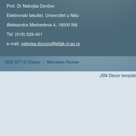
Prof. Dr Nebojša Dončov
Elektronski fakultet, Univerzitet u Nišu
Aleksandra Medvedeva 4, 18000 Niš
Tel: (018) 529-401
e-mail:
nebojsa.doncov@elfak.ni.ac.rs
IEEE MTT-S Chapter
Microwave Review
JSN Decor templat