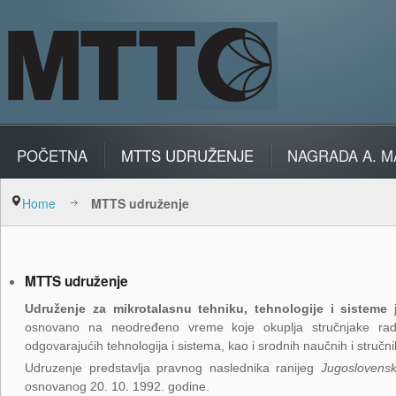
POČETNA
MTTS UDRUŽENJE
NAGRADA A. M
Home
MTTS udruženje
MTTS udruženje
Udruženje za mikrotalasnu tehniku, tehnologije i sisteme
osnovano na neodređeno vreme koje okuplja stručnjake radi o
odgovarajućih tehnologija i sistema, kao i srodnih naučnih i stručni
Udruzenje predstavlja pravnog naslednika ranijeg
Jugoslovensk
o
snovanog 20. 10. 1992. godine.