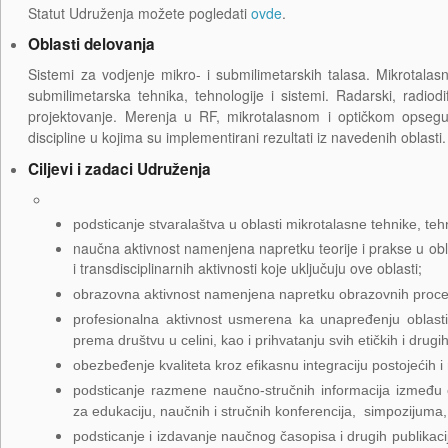
Statut Udruženja možete pogledati
ovde
.
Oblasti delovanja
Sistemi za vodjenje mikro- i submilimetarskih talasa. Mikrotalas
submilimetarska tehnika, tehnologije i sistemi. Radarski, radiodi
projektovanje. Merenja u RF, mikrotalasnom i optičkom opsegu
discipline u kojima su implementirani rezultati iz navedenih oblasti.
Ciljevi i zadaci Udruženja
podsticanje stvaralaštva u oblasti mikrotalasne tehnike, tehn
naučna aktivnost namenjena napretku teorije i prakse u oblas
i transdisciplinarnih aktivnosti koje uključuju ove oblasti;
obrazovna aktivnost namenjena napretku obrazovnih procesa
profesionalna aktivnost usmerena ka unapređenju oblast
prema društvu u celini, kao i prihvatanju svih etičkih i drug
obezbeđenje kvaliteta kroz efikasnu integraciju postojećih i 
podsticanje razmene naučno-stručnih informacija između 
za edukaciju, naučnih i stručnih konferencija, simpozijuma,
podsticanje i izdavanje naučnog časopisa i drugih publikaci