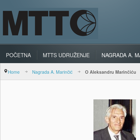
POČETNA
MTTS UDRUŽENJE
NAGRADA A. M
Home
Nagrada A. Marinčić
O Aleksandru Marinčiću