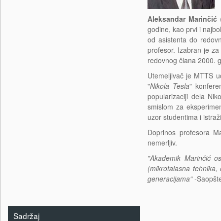
Aleksandar Marinčić
(
godine, kao prvi i najbo
od asistenta do redov
profesor. Izabran je 
redovnog člana 2000. g
Utemeljivač je MTTS u
"
Nikola Tesla
" konfere
popularizaciji dela Ni
smislom za eksperiment
uzor studentima i istra
Doprinos profesora Mar
nemerljiv.
"Akademik Marinčić ost
(mikrotalasna tehnika,
generacijama" -
Saopšt
Sadržaj