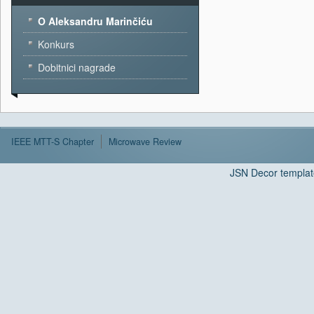
O Aleksandru Marinčiću
Konkurs
Dobitnici nagrade
IEEE MTT-S Chapter
Microwave Review
JSN Decor templat