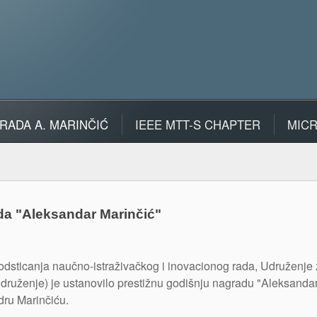
RADA A. MARINČIĆ
IEEE MTT-S CHAPTER
MIC
a "Aleksandar Marinčić"
podsticanja naučno-istraživačkog i inovacionog rada, Udruženje 
ruženje) je ustanovilo prestižnu godišnju nagradu "Aleksandar
ru Marinčiću.