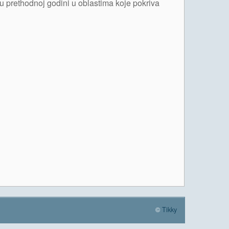
u prethodnoj godini u oblastima koje pokriva
©
Tikky