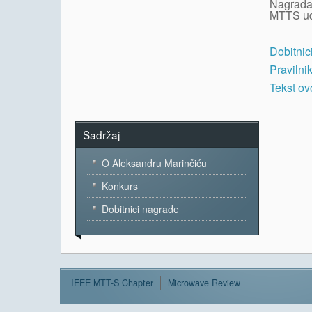
Nagrada 
MTTS ud
Dobitnic
Pravilni
Tekst o
Sadržaj
O Aleksandru Marinčiću
Konkurs
Dobitnici nagrade
IEEE MTT-S Chapter
Microwave Review