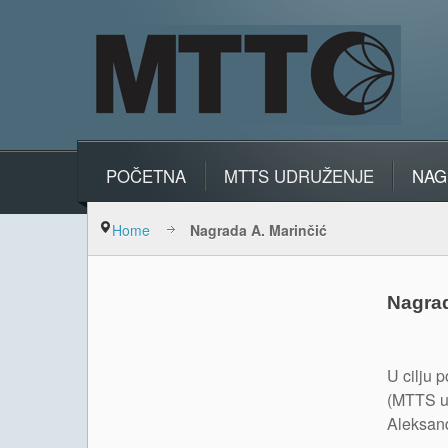
POČETNA
MTTS UDRUŽENJE
NAG
Home
Nagrada A. Marinčić
Nagrad
U cilju 
(MTTS ud
Aleksand