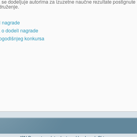
se dodeljuje autorima za izuzetne naučne rezultate postignute 
ruženje
.
i nagrade
k o dodeli nagrade
vogodišnjeg konkursa